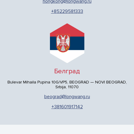
hongkong@longwang.ru
+85229581333
Белград
Bulevar Mihaila Pupina 10G/VP5, BEOGRAD — NOVI BEOGRAD,
Srbija, 11070
beograd@longwang.ru
+381601917142