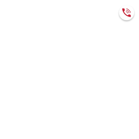
RUB / CNY
12.1655
О КОМПАНИИ
О нас
Документы
Вакансии
Новости