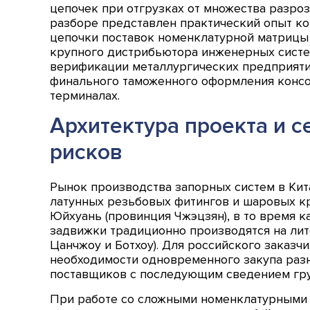
цепочек при отгрузках от множества разро
разборе представлен практический опыт к
цепочки поставок номенклатурной матрицы 
крупного дистрибьютора инженерных систем
верификации металлургических предприяти
финального таможенного оформления консо
терминалах.
Архитектура проекта и 
рисков
Рынок производства запорных систем в Кит
латунных резьбовых фитингов и шаровых к
Юйхуань (провинция Чжэцзян), в то время к
задвижки традиционно производятся на лит
Цанчжоу и Ботхоу). Для российского заказч
необходимости одновременного закупа раз
поставщиков с последующим сведением гру
При работе со сложными номенклатурными 