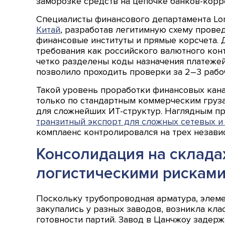
заморозке средств на цепочке банков-корр
Специалисты финансового департамента Lo
Китай
, разработав легитимную схему прове
финансовые институты и прямые корсчета. 
требования как российского валютного конт
четко разделены коды назначения платеже
позволило проходить проверки за 2–3 рабо
Такой уровень проработки финансовых кана
только по стандартным коммерческим груза
для сложнейших ИТ-структур. Наглядным п
транзитный экспорт для сложных сетевых 
комплаенс контролировался на трех незави
Консолидация на склада
логистическими рискам
Поскольку трубопроводная арматура, элем
закупались у разных заводов, возникла кла
готовности партий. Завод в Цанчжоу задерж