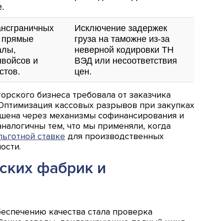
.
ансграничных
Исключение задержек
з прямые
груза на таможне из-за
алы,
неверной кодировки ТН
войсов и
ВЭД или несоответствия
стов.
цен.
орского бизнеса требовала от заказчика
Оптимизация кассовых разрывов при закупках
шена через механизмы софинансирования и
налогичны тем, что мы применяли, когда
льготной ставке
для производственных
ости.
йских фабрик и
еспечению качества стала проверка