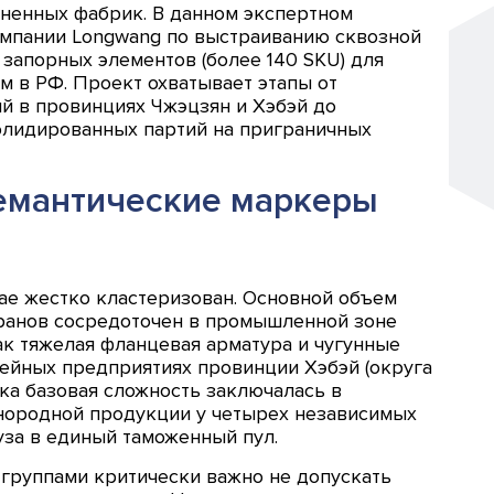
зненных фабрик. В данном экспертном
омпании Longwang по выстраиванию сквозной
запорных элементов (более 140 SKU) для
 в РФ. Проект охватывает этапы от
й в провинциях Чжэцзян и Хэбэй до
лидированных партий на приграничных
семантические маркеры
ае жестко кластеризован. Основной объем
ранов сосредоточен в промышленной зоне
ак тяжелая фланцевая арматура и чугунные
ейных предприятиях провинции Хэбэй (округа
ика базовая сложность заключалась в
нородной продукции у четырех независимых
за в единый таможенный пул.
группами критически важно не допускать