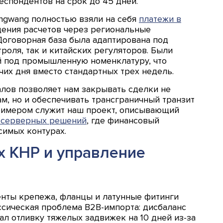
еспондентов на срок до 45 дней.
ngwang полностью взяли на себя
платежи в
дения расчетов через региональные
Договорная база была адаптирована под
роля, так и китайских регуляторов. Были
й под промышленную номенклатуру, что
чих дня вместо стандартных трех недель.
лов позволяет нам закрывать сделки не
м, но и обеспечивать трансграничный транзит
римером служит наш проект, описывающий
и серверных решений
, где финансовый
симых контурах.
х КНР и управление
и
енты крепежа, фланцы и латунные фитинги
ссическая проблема B2B-импорта: дисбаланс
ал отливку тяжелых задвижек на 10 дней из-за