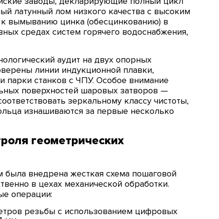
йские заводы, декларирующие полный цикл
ный латунный лом низкого качества с высоким
 к вымыванию цинка (обесцинкованию) в
вных средах систем горячего водоснабжения,
ологический аудит на двух опорных
оверены линии индукционной плавки,
и парки станков с ЧПУ. Особое внимание
ьных поверхностей шаровых затворов —
оответствовать зеркальному классу чистоты,
ольца изнашиваются за первые несколько
троля геометрических
м была внедрена жесткая схема пошаговой
венно в цехах механической обработки.
ые операции:
метров резьбы с использованием цифровых