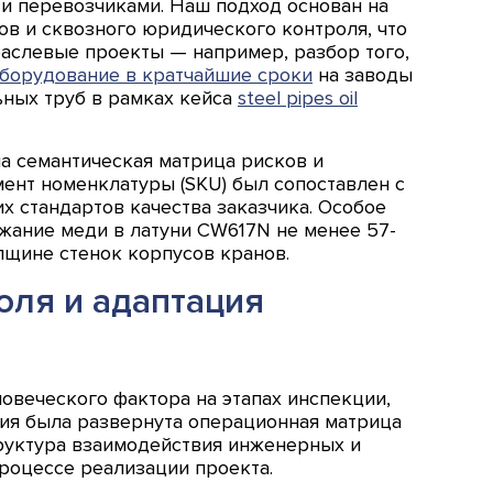
и перевозчиками. Наш подход основан на
ов и сквозного юридического контроля, что
аслевые проекты — например, разбор того,
борудование в кратчайшие сроки
на заводы
ьных труб в рамках кейса
steel pipes oil
а семантическая матрица рисков и
мент номенклатуры (SKU) был сопоставлен с
х стандартов качества заказчика. Особое
жание меди в латуни CW617N не менее 57-
лщине стенок корпусов кранов.
оля и адаптация
овеческого фактора на этапах инспекции,
ия была развернута операционная матрица
труктура взаимодействия инженерных и
роцессе реализации проекта.