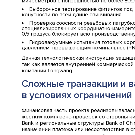
микрометров с погрешностью не более ±0,0
Выборочное тестирование фитингов под 
конусности по всей длине свинчивания.
Проверка соосности резьбовых патрубко
специализированных координатно-измерите
0,5 градуса блокирует всю производственн
Гидровакуумные испытания готовых корп
давлением, превышающим номинальное (PN) в
Данная технологическая инструкция защищ
так как является внутренней коммерческой
компании Longwang.
Сложные транзакции и 
в условиях ограничений
Финансовая часть проекта реализовывалас
жестких комплаенс-проверок со стороны ки
Bank и региональные структуры Bank of Ch
назначении платежа или несоответствия в с