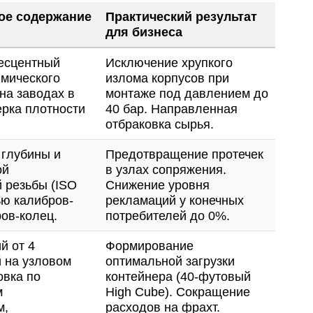
ое содержание
Практический результат
для бизнеса
есцентный
Исключение хрупкого
имического
излома корпусов при
на заводах в
монтаже под давлением до
рка плотности
40 бар. Направленная
отбраковка сырья.
 глубины и
Предотвращение протечек
ой
в узлах сопряжения.
 резьбы (ISO
Снижение уровня
ью калибров-
рекламаций у конечных
ров-колец.
потребителей до 0%.
й от 4
Формирование
 на узловом
оптимальной загрузки
овка по
контейнера (40-футовый
м
High Cube). Сокращение
м,
расходов на фрахт.