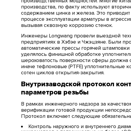
производственных мощностей. Многие кита
производства, по факту используют вторич
содержанием цинка и железа. Это приводит
процессе эксплуатации арматуры в агресси
вызывая сквозную коррозию стенок.
Инженеры Longwang провели выездной техн
предприятиях в Хэбэе и Чжэцзяне. Были пр
автоматические прессы горячей штамповки 
уделялось финишной обработке уплотнител
шероховатость поверхности сферы должна с
иначе тефлоновые (PTFE) уплотнительные к
сотен циклов открытия-закрытия.
Внутризаводской протокол кон
параметров резьбы
В рамках инженерного надзора за качество
верификации готовой продукции непосредст
Протокол включает следующие обязательн
Контроль наружного и внутреннего диа