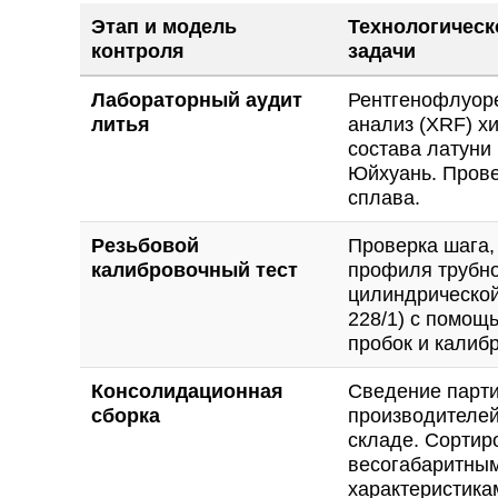
Этап и модель
Технологическ
контроля
задачи
Лабораторный аудит
Рентгенофлуор
литья
анализ (XRF) х
состава латуни 
Юйхуань. Прове
сплава.
Резьбовой
Проверка шага,
калибровочный тест
профиля трубн
цилиндрической
228/1) с помощ
пробок и калиб
Консолидационная
Сведение парти
сборка
производителей
складе. Сортир
весогабаритны
характеристика