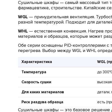
Сушильные шкафы — самый массовый тип т
фармацевтике, строительстве. Китайские с
WGL
— принудительная вентиляция. Турбосб
разной температурой. Подходит для деталей
WHL
— естественная конвекция. Нагрев про
материалов и образцов, которые может раз
Обе серии оснащены PID-контроллерами с т
перегрева. Выбор между WGL и WHL опреде
Характеристика
WGL (п
Температура
до 300°
Скорость сушки
высокая
Для каких материалов
детали,
Риск раздува образца
есть (п
Сушильные шкафы — это базовое решение дл