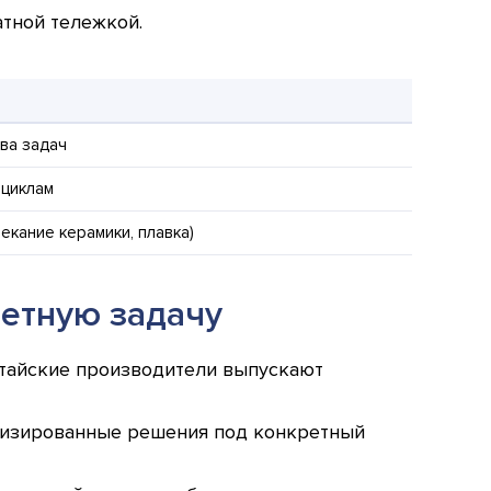
тной тележкой.
ва задач
оциклам
екание керамики, плавка)
етную задачу
итайские производители выпускают
ализированные решения под конкретный