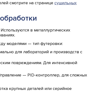
елей смотрите на странице
сушильных
ообработки
 Используются в металлургических
ованиях.
жду моделями — тип футеровки:
имально для лабораторий и производств с
ческим повреждениям. Для интенсивной
 Управление — PID-контроллер, для сложных
отка крупных деталей или серийное