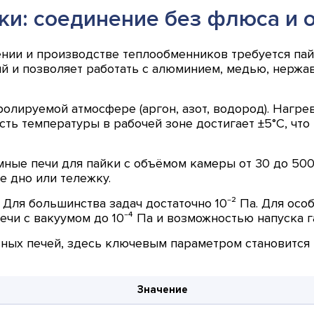
ки: соединение без флюса и 
ении и производстве теплообменников требуется па
 и позволяет работать с алюминием, медью, нержав
ролируемой атмосфере (аргон, азот, водород). Нагр
сть температуры в рабочей зоне достигает ±5°C, чт
ные печи для пайки с объёмом камеры от 30 до 500
е дно или тележку.
Для большинства задач достаточно 10⁻² Па. Для осо
чи с вакуумом до 10⁻⁴ Па и возможностью напуска г
ных печей, здесь ключевым параметром становится н
Значение