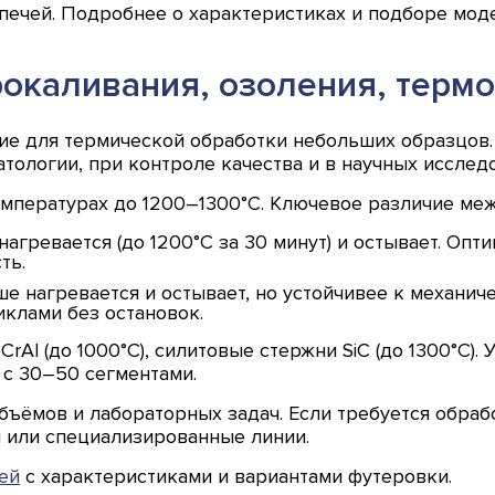
печей. Подробнее о характеристиках и подборе мод
окаливания, озоления, терм
е для термической обработки небольших образцов.
тологии, при контроле качества и в научных исслед
мпературах до 1200–1300°C. Ключевое различие ме
нагревается (до 1200°C за 30 минут) и остывает. Опт
ть.
е нагревается и остывает, но устойчивее к механи
иклами без остановок.
Al (до 1000°C), силитовые стержни SiC (до 1300°C).
с 30–50 сегментами.
ъёмов и лабораторных задач. Если требуется обраб
 или специализированные линии.
ей
с характеристиками и вариантами футеровки.