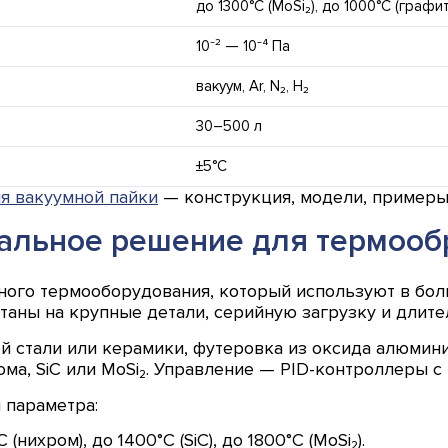
до 1300°C (MoSi₂), до 1000°C (графит
10⁻² — 10⁻⁴ Па
вакуум, Ar, N₂, H₂
30–500 л
±5°C
ля вакуумной пайки
— конструкция, модели, примеры
альное решение для термооб
го термооборудования, который используют в боль
таны на крупные детали, серийную загрузку и длите
й стали или керамики, футеровка из оксида алюмини
ома, SiC или MoSi₂. Управление — PID-контроллеры
 параметра:
(нихром), до 1400°C (SiC), до 1800°C (MoSi₂).