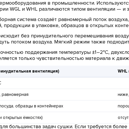
ермооборудования в промышленности. Используются
ерии WGL и WHL различаются типом вентиляции — и э
орная система создаёт равномерный поток воздуха, 
, продукции в упаковке, образцов в открытых конте
исходит без принудительного перемешивания воздух
дуть потоком воздуха. Мягкий режим также подходи
очностью поддержания температуры ±1–2°C, двухсл
ляется только чувствительностью материала к движ
ринудительная вентиляция)
WHL 
C
, равномерная
ниже,
 посуда, образцы в контейнерах
поро
ри открытых ёмкостях)
отсут
я большинства задач сушки. Если требуется более