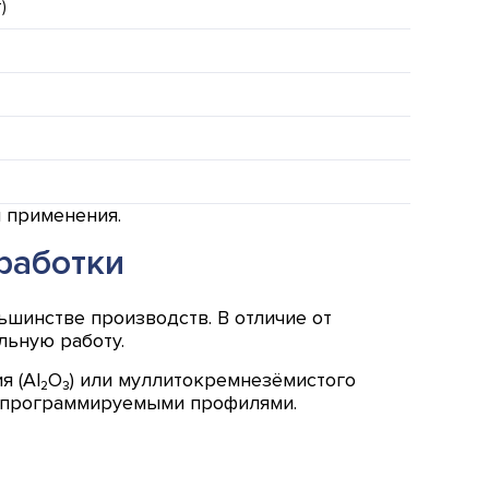
)
 применения.
работки
шинстве производств. В отличие от
льную работу.
я (Al₂O₃) или муллитокремнезёмистого
 с программируемыми профилями.