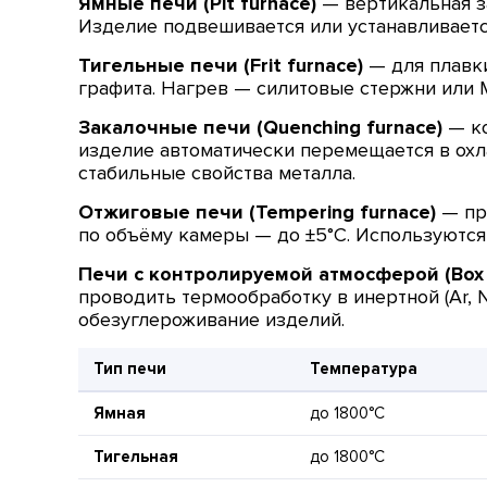
Ямные печи (Pit furnace)
— вертикальная за
Изделие подвешивается или устанавливается
Тигельные печи (Frit furnace)
— для плавки
графита. Нагрев — силитовые стержни или 
Закалочные печи (Quenching furnace)
— ко
изделие автоматически перемещается в охл
стабильные свойства металла.
Отжиговые печи (Tempering furnace)
— пр
по объёму камеры — до ±5°C. Используются 
Печи с контролируемой атмосферой (Box 
проводить термообработку в инертной (Ar, 
обезуглероживание изделий.
Тип печи
Температура
Ямная
до 1800°C
Тигельная
до 1800°C