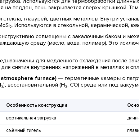
грузка. Используются для термообработки длинных и
 на поддон, печь закрывается сверху крышкой. Тем
 стекла, глазурей, цветных металлов. Внутри устана
MoSi₂. Используются в стекольной, керамической, 
нструктивно совмещены с закалочным баком и меха
аждающую среду (масло, вода, полимер). Это исклю
едназначены для медленного охлаждения после зак
для снятия внутренних напряжений в металлах и спл
atmosphere furnace)
— герметичные камеры с патру
N₂), восстановительной (H₂, CO) среде или под ваку
Особенность конструкции
Осно
вертикальная загрузка
длин
съёмный тигель
плавк