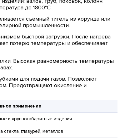
зделий: валов, труб, поковок, колонн.
пература до 1800°C.
вливается съёмный тигель из корунда или
ювелирной промышленности.
низмом быстрой загрузки. После нагрева
чает потерю температуры и обеспечивает
алки. Высокая равномерность температуры
авах.
бками для подачи газов. Позволяют
умом. Предотвращают окисление и
вное применение
ные и крупногабаритные изделия
а стекла, глазурей, металлов